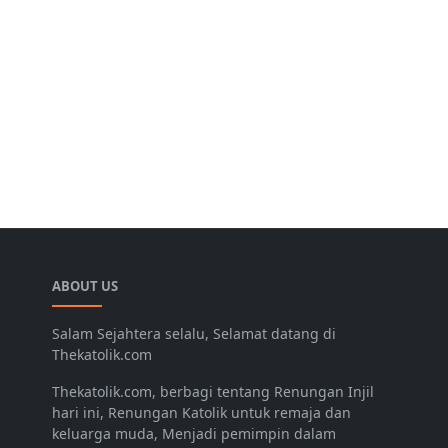
ABOUT US
Salam Sejahtera selalu, Selamat datang di
Thekatolik.com
Thekatolik.com, berbagi tentang Renungan Injil
hari ini, Renungan Katolik untuk remaja dan
keluarga muda, Menjadi pemimpin dalam