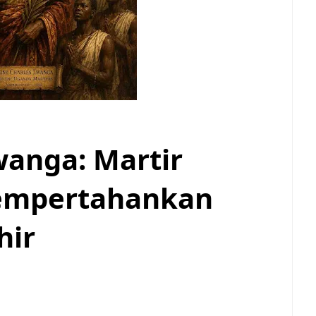
wanga: Martir
empertahankan
hir