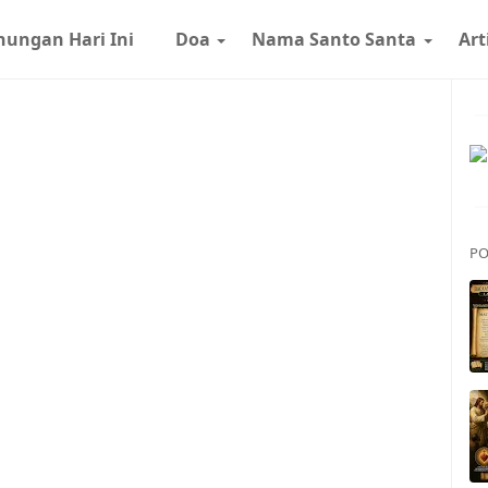
nungan Hari Ini
Doa
Nama Santo Santa
Art
PO