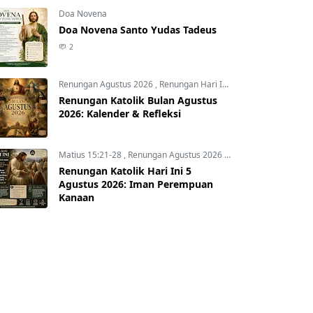
Doa Novena
Doa Novena Santo Yudas Tadeus
2
Renungan Agustus 2026
,
Renungan Hari Ini
,
Renungan harian
,
R
Renungan Katolik Bulan Agustus
2026: Kalender & Refleksi
Matius 15:21-28
,
Renungan Agustus 2026
,
Renungan Hari Ini
,
R
Renungan Katolik Hari Ini 5
Agustus 2026: Iman Perempuan
Kanaan