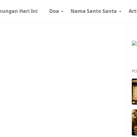
nungan Hari Ini
Doa
Nama Santo Santa
Art
PO