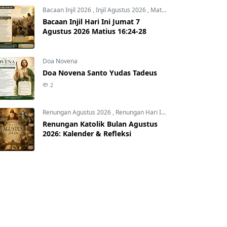
Bacaan Injil 2026
,
Injil Agustus 2026
,
Matius 16:24-28
Bacaan Injil Hari Ini Jumat 7
Agustus 2026 Matius 16:24-28
Doa Novena
Doa Novena Santo Yudas Tadeus
2
Renungan Agustus 2026
,
Renungan Hari Ini
,
Renungan harian
,
R
Renungan Katolik Bulan Agustus
2026: Kalender & Refleksi