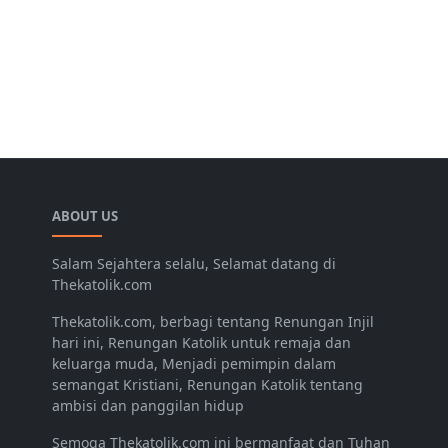
ABOUT US
Salam Sejahtera selalu, Selamat datang di
Thekatolik.com
Thekatolik.com, berbagi tentang Renungan Injil
hari ini, Renungan Katolik untuk remaja dan
keluarga muda, Menjadi pemimpin dalam
semangat Kristiani, Renungan Katolik tentang
ambisi dan panggilan hidup
Semoga Thekatolik.com ini bermanfaat dan Tuhan