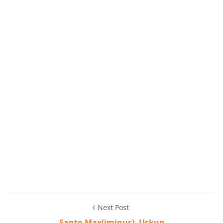
Next Post
Santo Max(iminus), Uskup