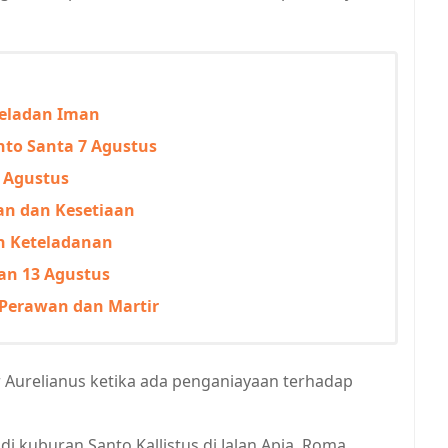
Teladan Iman
anto Santa 7 Agustus
3 Agustus
an dan Kesetiaan
an Keteladanan
man 13 Agustus
, Perawan dan Martir
 Aurelianus ketika ada penganiayaan terhadap
 kuburan Santo Kallistus di Jalan Apia, Roma.