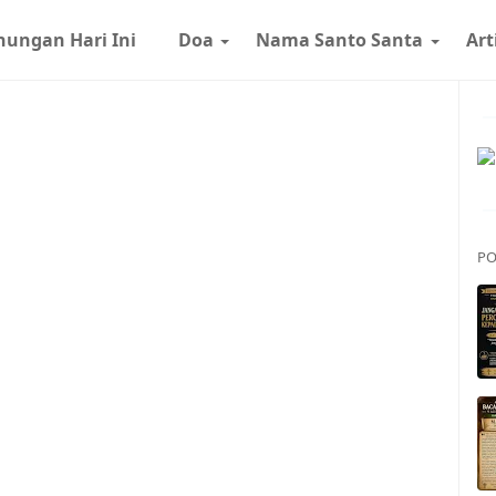
nungan Hari Ini
Doa
Nama Santo Santa
Art
PO