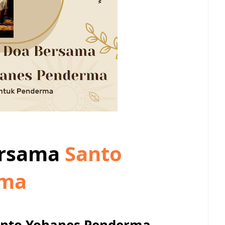
ersama
Santo
rma
anto Yohanes Penderma