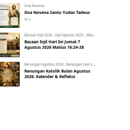
Doa Novena
Doa Novena Santo Yudas Tadeus
2
Bacaan Injil 2026
,
Injil Agustus 2026
,
Matius 16:24-28
Bacaan Injil Hari Ini Jumat 7
Agustus 2026 Matius 16:24-28
Renungan Agustus 2026
,
Renungan Hari Ini
,
Renungan harian
,
R
Renungan Katolik Bulan Agustus
2026: Kalender & Refleksi