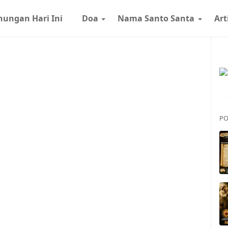
nungan Hari Ini
Doa
Nama Santo Santa
Art
PO