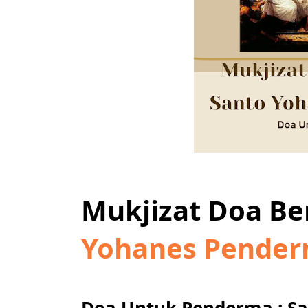
Mukjizat Doa B
Yohanes Pende
Doa Untuk Penderma : S