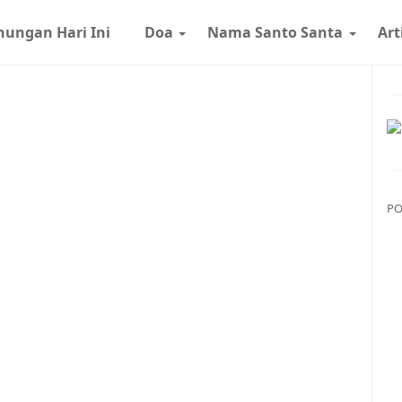
nungan Hari Ini
Doa
Nama Santo Santa
Art
PO