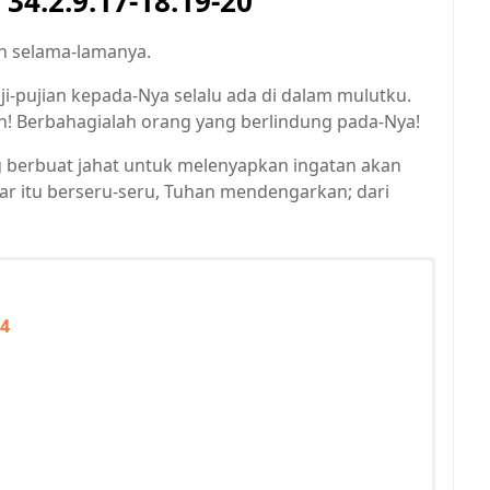
4:2.9.17-18.19-20
n selama-lamanya.
i-pujian kepada-Nya selalu ada di dalam mulutku.
an! Berbahagialah orang yang berlindung pada-Nya!
berbuat jahat untuk melenyapkan ingatan akan
ar itu berseru-seru, Tuhan mendengarkan; dari
24