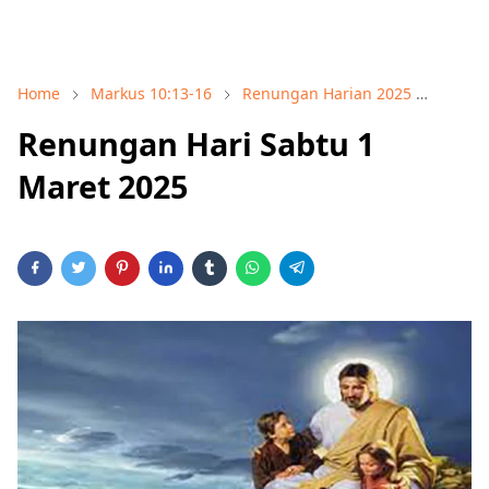
Home
Markus 10:13-16
Renungan Harian 2025
Renun
Renungan Hari Sabtu 1
Maret 2025