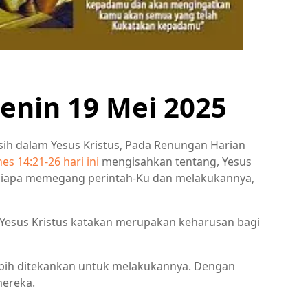
enin 19 Mei 2025
sih dalam Yesus Kristus, Pada Renungan Harian
es 14:21-26 hari ini
mengisahkan tentang, Yesus
siapa memegang perintah-Ku dan melakukannya,
Yesus Kristus katakan merupakan keharusan bagi
ebih ditekankan untuk melakukannya. Dengan
mereka.