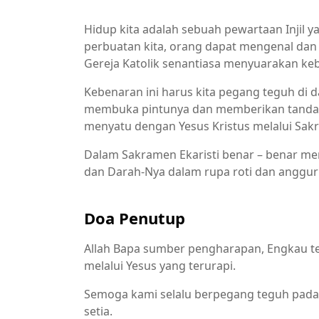
Hidup kita adalah sebuah pewartaan Injil yan
perbuatan kita, orang dapat mengenal dan
Gereja Katolik senantiasa menyuarakan keb
Kebenaran ini harus kita pegang teguh di d
membuka pintunya dan memberikan tanda d
menyatu dengan Yesus Kristus melalui Sak
Dalam Sakramen Ekaristi benar – benar me
dan Darah-Nya dalam rupa roti dan anggur 
Doa Penutup
Allah Bapa sumber pengharapan, Engkau t
melalui Yesus yang terurapi.
Semoga kami selalu berpegang teguh pada
setia.