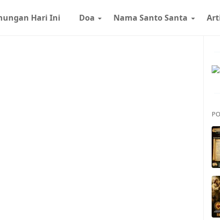
nungan Hari Ini
Doa
Nama Santo Santa
Art
PO