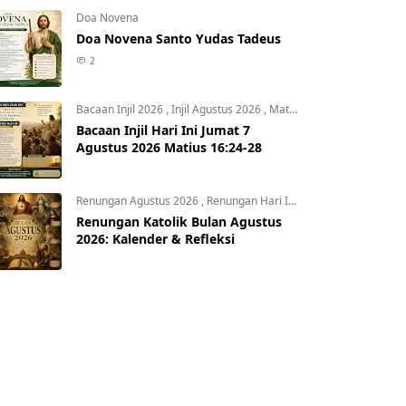
Doa Novena
Doa Novena Santo Yudas Tadeus
2
Bacaan Injil 2026
,
Injil Agustus 2026
,
Matius 16:24-28
Bacaan Injil Hari Ini Jumat 7
Agustus 2026 Matius 16:24-28
Renungan Agustus 2026
,
Renungan Hari Ini
,
Renungan harian
,
R
Renungan Katolik Bulan Agustus
2026: Kalender & Refleksi