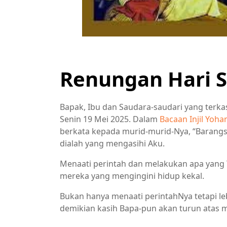
Renungan Hari S
Bapak, Ibu dan Saudara-saudari yang terka
Senin 19 Mei 2025. Dalam
Bacaan Injil Yohan
berkata kepada murid-murid-Nya, “Barang
dialah yang mengasihi Aku.
Menaati perintah dan melakukan apa yang 
mereka yang mengingini hidup kekal.
Bukan hanya menaati perintahNya tetapi l
demikian kasih Bapa-pun akan turun atas 