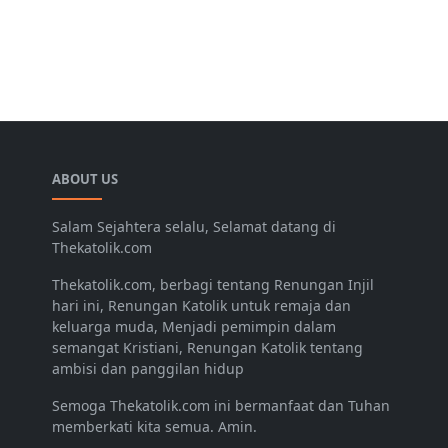
ABOUT US
Salam Sejahtera selalu, Selamat datang di
Thekatolik.com
Thekatolik.com, berbagi tentang Renungan Injil
hari ini, Renungan Katolik untuk remaja dan
keluarga muda, Menjadi pemimpin dalam
semangat Kristiani, Renungan Katolik tentang
ambisi dan panggilan hidup
Semoga Thekatolik.com ini bermanfaat dan Tuhan
memberkati kita semua. Amin.