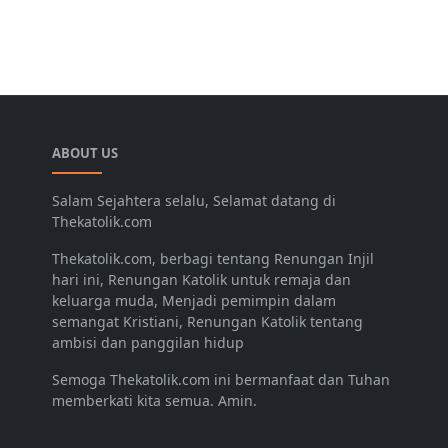
ABOUT US
Salam Sejahtera selalu, Selamat datang di
Thekatolik.com
Thekatolik.com, berbagi tentang Renungan Injil
hari ini, Renungan Katolik untuk remaja dan
keluarga muda, Menjadi pemimpin dalam
semangat Kristiani, Renungan Katolik tentang
ambisi dan panggilan hidup
Semoga Thekatolik.com ini bermanfaat dan Tuhan
memberkati kita semua. Amin.