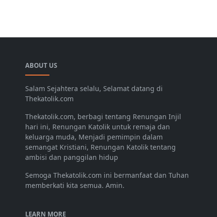
ABOUT US
Salam Sejahtera selalu, Selamat datang di
Thekatolik.com
Thekatolik.com, berbagi tentang Renungan Injil
hari ini, Renungan Katolik untuk remaja dan
keluarga muda, Menjadi pemimpin dalam
semangat Kristiani, Renungan Katolik tentang
ambisi dan panggilan hidup
Semoga Thekatolik.com ini bermanfaat dan Tuhan
memberkati kita semua. Amin.
LEARN MORE