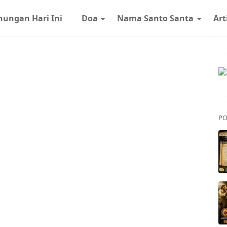
nungan Hari Ini
Doa
Nama Santo Santa
Art
PO