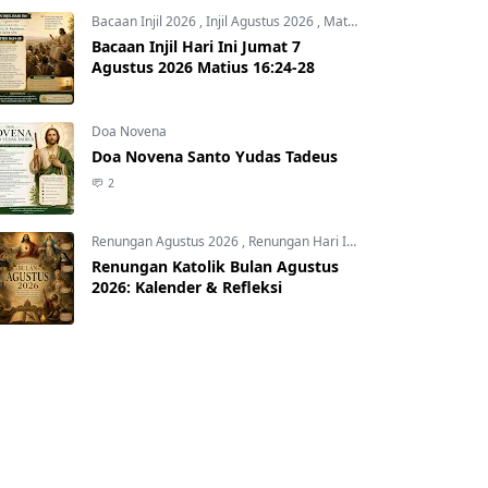
Bacaan Injil 2026
,
Injil Agustus 2026
,
Matius 16:24-28
Bacaan Injil Hari Ini Jumat 7
Agustus 2026 Matius 16:24-28
Yohanes 16:5-11
Doa Novena
Doa Novena Santo Yudas Tadeus
2
Renungan Agustus 2026
,
Renungan Hari Ini
,
Renungan harian
,
R
Renungan Katolik Bulan Agustus
2026: Kalender & Refleksi